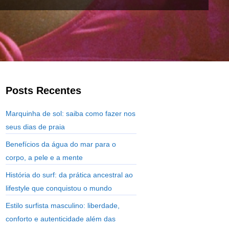
Posts Recentes
Marquinha de sol: saiba como fazer nos
seus dias de praia
Benefícios da água do mar para o
corpo, a pele e a mente
História do surf: da prática ancestral ao
lifestyle que conquistou o mundo
Estilo surfista masculino: liberdade,
conforto e autenticidade além das