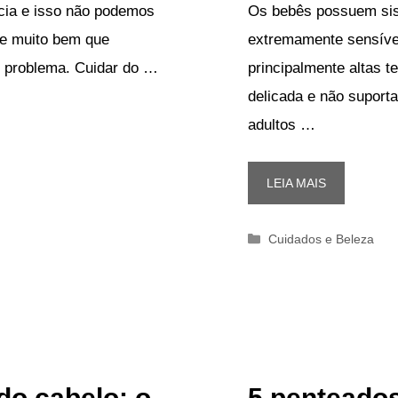
ícia e isso não podemos
Os bebês possuem sis
de muito bem que
extremamente sensívei
m problema. Cuidar do …
principalmente altas 
delicada e não supor
adultos …
LEIA MAIS
Categorias
Cuidados e Beleza
do cabelo: o
5 penteados