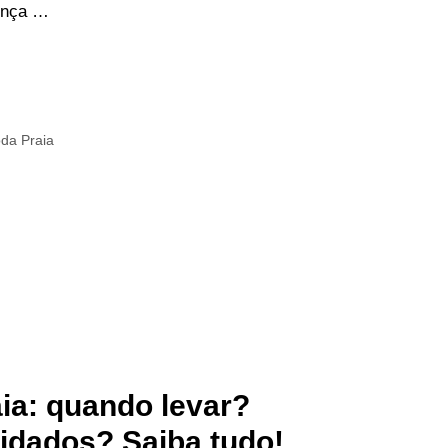
ença …
da Praia
ia: quando levar?
idados? Saiba tudo!