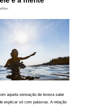
pele e a mente
ueMan
com aquela sensação de leveza sabe
 de explicar só com palavras. A relação