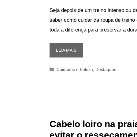
Seja depois de um treino intenso ou 
saber como cuidar da roupa de treino 
toda a diferença para preservar a dur
LEIA MAIS
Categorias
Cuidados e Beleza
,
Destaques
Cabelo loiro na prai
evitar o ressecame