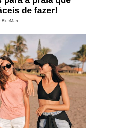
áceis de fazer!
r
BlueMan