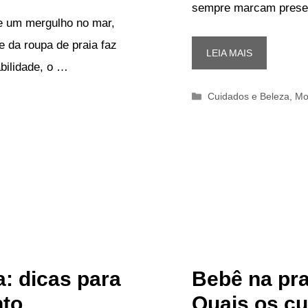
sempre marcam pres
de um mergulho no mar,
e da roupa de praia faz
LEIA MAIS
abilidade, o …
Categorias
Cuidados e Beleza
,
Mo
a: dicas para
Bebê na pra
nto
Quais os cu