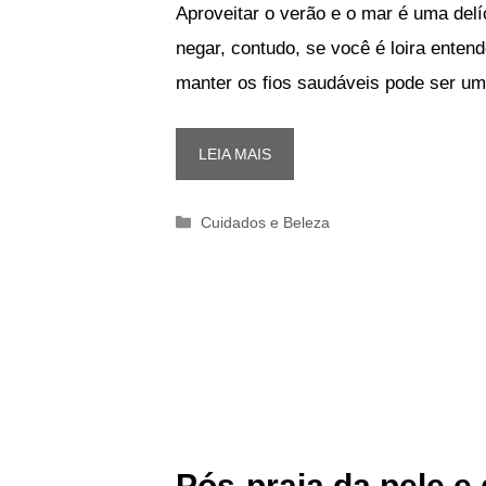
Aproveitar o verão e o mar é uma del
negar, contudo, se você é loira enten
manter os fios saudáveis pode ser u
LEIA MAIS
Categorias
Cuidados e Beleza
Pós-praia da pele e 