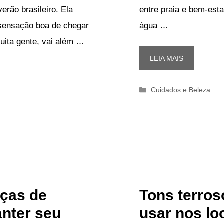
entre praia e bem-esta
erão brasileiro. Ela
água …
 sensação boa de chegar
uita gente, vai além …
LEIA MAIS
Categorias
Cuidados e Beleza
ças de
Tons terro
anter seu
usar nos lo